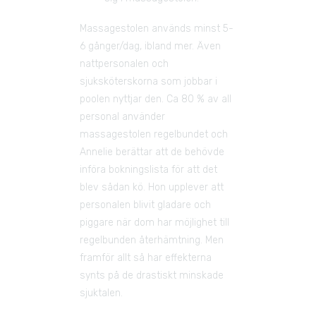
Massagestolen används minst 5-
6 gånger/dag, ibland mer. Även 
nattpersonalen och 
sjuksköterskorna som jobbar i 
poolen nyttjar den. Ca 80 % av all 
personal använder 
massagestolen regelbundet och 
Annelie berättar att de behövde 
införa bokningslista för att det 
blev sådan kö. Hon upplever att 
personalen blivit gladare och 
piggare när dom har möjlighet till 
regelbunden återhämtning. Men 
framför allt så har effekterna 
synts på de drastiskt minskade 
sjuktalen. 