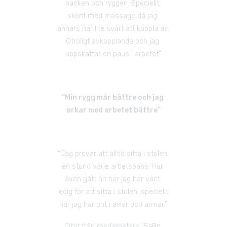
nacken och ryggen. Speciellt 
skönt med massage då jag 
annars har lite svårt att koppla av. 
Otroligt avkopplande och jag 
uppskattar en paus i arbetet”
“Min rygg mår bättre och jag 
orkar med arbetet bättre”
“Jag provar att alltid sitta i stolen 
en stund varje arbetspass. Har 
även gått hit när jag har varit 
ledig för att sitta i stolen, speciellt 
när jag har ont i axlar och armar.”
Citat från medarbetare  
SäBo 