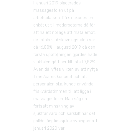
I januari 2019 placerades 
massagestolen ut på 
arbetsplatsen. Då skickades en 
enkät ut till medarbetarna då för 
att ha ett nolläge att mäta emot, 
de totala sjukskrivningstalen var 
då 16,88%. I augusti 2019 då den 
första uppföljningen gjordes hade 
sjuktalen gått ner till totalt 7,82%. 
Även då lyftes vikten av att nyttja 
Time2cares koncept och att 
personalen bl.a. kunde använda 
friskvårdstimmen till att ligga i 
massagestolen. Man såg en 
fortsatt minskning av 
sjukfrånvaro och särskilt när det 
gällde långtidssjukskrivningarna. I 
januari 2020 var 