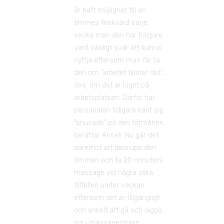
år haft möjlighet till en 
timmes friskvård varje 
vecka men den har tidigare 
varit väldigt svår att kunna 
nyttja eftersom man får ta 
den om ”arbetet tillåter det”, 
dvs. om det är lugnt på 
arbetsplatsen. Därför har 
personalen tidigare känt sig 
”snuvade” på den förmånen, 
berättar Anneli. Nu går det 
däremot att dela upp den 
timmen och ta 20 minuters 
massage vid några olika 
tillfällen under veckan 
eftersom det är tillgängligt 
och enkelt att gå och lägga 
sig i massagestolen.