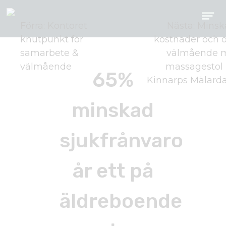
Förra: Kontoret
Nästa: Mins
Inläggsnavigering
knutpunkt för
kostnader och 
samarbete &
välmående 
välmående
massagestol
65%
Kinnarps Mälard
minskad
sjukfrånvaro
år ett på
äldreboende