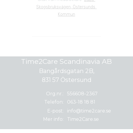
Skogsbruksvägen, Östersunds 
Kommun
Time2Care Scandinavia AB
Bangårdsgatan 2B,
831 57 Östersund
Org.nr.:
556608-2367
Telefon:
063-18 18 81
E-post:
info@time2care.se
Mer info:
Time2Care.se