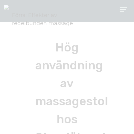
Förra: Effekter av
Inläggsnavigering
regelbunden massage
Hög
användning
av
massagestol
hos