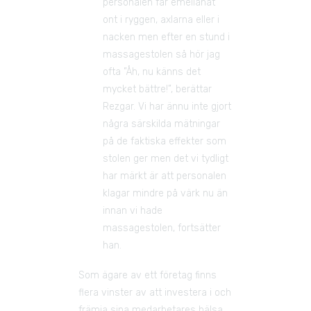
personalen får emellanåt 
ont i ryggen, axlarna eller i 
nacken men efter en stund i 
massagestolen så hör jag 
ofta ”Åh, nu känns det 
mycket bättre!”, berättar 
Rezgar. Vi har ännu inte gjort 
några särskilda mätningar 
på de faktiska effekter som 
stolen ger men det vi tydligt 
har märkt är att personalen 
klagar mindre på värk nu än 
innan vi hade 
massagestolen, fortsätter 
han.
Som ägare av ett företag finns 
flera vinster av att investera i och 
främja sina medarbetares hälsa,. 