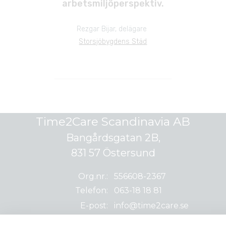
arbetsmiljöperspektiv.
Rezgar Bijar, delägare 
Storsjöbygdens Städ
Time2Care Scandinavia AB
Bangårdsgatan 2B,
831 57 Östersund
Org.nr.:
556608-2367
Telefon:
063-18 18 81
E-post:
info@time2care.se
Mer info:
Time2Care.se