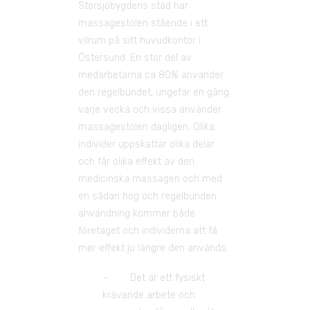
Storsjöbygdens städ har 
massagestolen stående i ett 
vilrum på sitt huvudkontor i 
Östersund. En stor del av 
medarbetarna ca 80% använder 
den regelbundet, ungefär en gång 
varje vecka och vissa använder 
massagestolen dagligen. Olika 
individer uppskattar olika delar 
och får olika effekt av den 
medicinska massagen och med 
en sådan hög och regelbunden 
användning kommer både 
företaget och individerna att få 
mer effekt ju längre den används.
–        Det är ett fysiskt 
krävande arbete och 